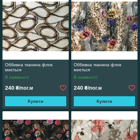
Оббивна тканина флок
Оббивна тканина флок
миється
миється
В наявності
В наявності
240
240
₴/пог.м
₴/пог.м
Купити
Купити