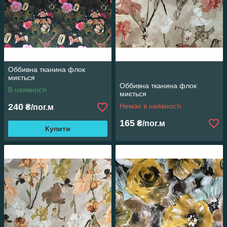
Оббивна тканина флок
миється
Оббивна тканина флок
В наявності
миється
240
Немає в наявності
₴/пог.м
165
₴/пог.м
Купити