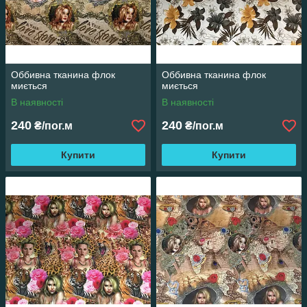
Оббивна тканина флок
Оббивна тканина флок
миється
миється
В наявності
В наявності
240
240
₴/пог.м
₴/пог.м
Купити
Купити