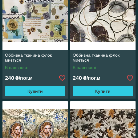
Оббивна тканина флок
Оббивна тканина флок
миється
миється
В наявності
В наявності
240
240
₴/пог.м
₴/пог.м
Купити
Купити