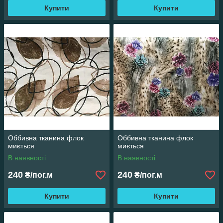
Купити
Купити
Оббивна тканина флок
Оббивна тканина флок
миється
миється
В наявності
В наявності
240
240
₴/пог.м
₴/пог.м
Купити
Купити