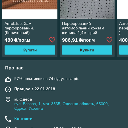
АвтоШкір. Зам.
Перфорований
Авто
перфорований.
автомобільний кожзам
перф
(Коричневий)
ширина 1,4м сірий
)
480
986,91
480
₴/пог.м
₴/пог.м
Купити
Купити
Про нас
97% позитивних з 74 відгуків за рік
Працює з 22.01.2018
м. Одеса
вул. Базова, 1, маг. 3535, Одеська область, 65000,
Одеса, Україна
Контакти