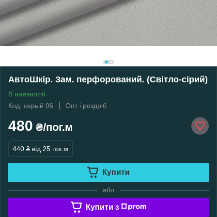
АвтоШкір. Зам. перфорований. (Світло-сірий)
В наявності
Код: серый 06
Опт і роздріб
480
₴/пог.м
440 ₴
від 25 пог.м
Купити
або
Купити з