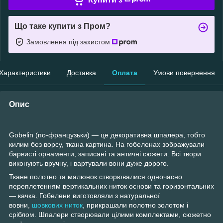
Що таке купити з Пром?
Замовлення під захистом
Характеристики
Доставка
Оплата
Умови повернення
Опис
Gobelin (по-французьки) — це декоративна шпалера, тобто
килим без ворсу, ткана картина. На гобеленах зображували
барвисті орнаменти, записані та античні сюжети. Всі твори
виконують вручну, і вартували вони дуже дорого.
Ткане полотно та малюнок створювалися одночасно
переплетенням вертикальних ниток основи та горизонтальних
— качка. Гобелени виготовляли з натуральної
вовни,
шовкових ниток
, прикрашали полотно золотом і
сріблом. Шпалери створювали цілими комплектами, сюжетно