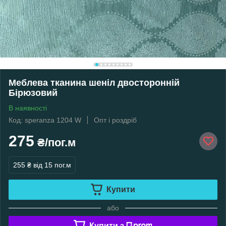
Меблева тканина шеніл двосторонній
Бірюзовий
В наявності
Код: speranza 1204 W
Опт і роздріб
275
₴/пог.м
255 ₴
від 15 пог.м
Купити
або
Купити з