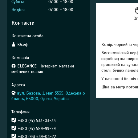
Субота
07:00
18:00
Неділя
07:00
18:00
О
Контакти
Юсеф
Колір: чорний із 
Високоякісний пер
виробництва широко
прошитий на сучас
ELEGANCE - інтернет-магазин
стелі, бічних панел
меблевих тканин
У наявності безліч
Ціна за метр погон
вул. Базова, 1, маг. 3535, Одеська о
бласть, 65000, Одеса, Україна
+380 (97) 533-03-33
+380 (97) 589-99-99
+380 (93) 649-04-22