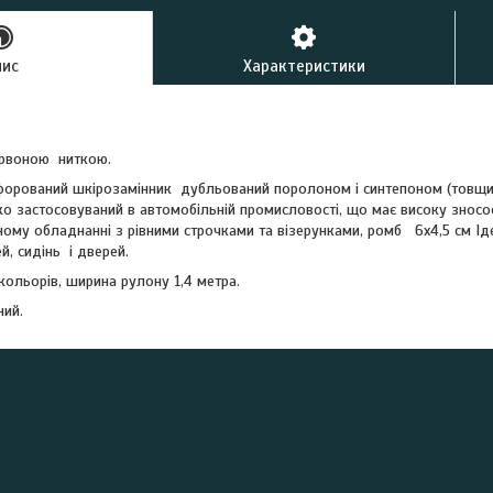
пис
Характеристики
червоною ниткою.
форований шкірозамінник дубльований поролоном і синтепоном (товщи
 застосовуваний в автомобільній промисловості, що має високу зносості
ному обладнанні з рівними строчками та візерунками, ромб 6х4,5 см І
ей, сидінь і дверей.
 кольорів, ширина рулону 1,4 метра.
ний.