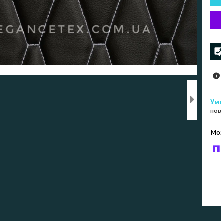
пов
У к
буд