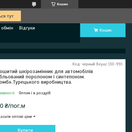
Кошик
 обмін
Відгуки
Кошик
Код:
чёрный Beyaz 110-991
ошитий шкірозамінник для автомобілів
бльований поролоном і синтепоном.
омб».Турецького виробництва.
аявності
Оптом і в роздріб
0 ₴/пог.м
азати оптові ціни
Купити