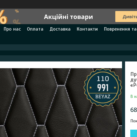
Про нас
Оплата
Доставка
Контакти
Повренення та
Пр
ду
«Р
В н
68
Пок