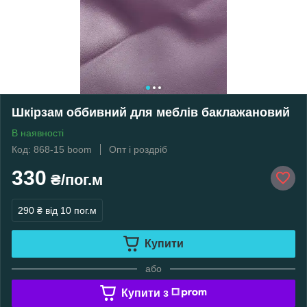
Шкірзам оббивний для меблів баклажановий
В наявності
Код: 868-15 boom
Опт і роздріб
330
₴/пог.м
290 ₴
від 10 пог.м
Купити
або
Купити з