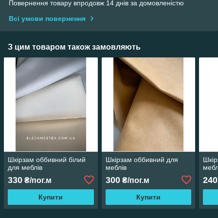
Повернення товару впродовж 14 днів за домовленістю
Всі умови повернення
З цим товаром також замовляють
Шкірзам оббивний білий
Шкірзам оббивний для
Шкір
для меблів
меблів
мебл
330
300
240
₴/пог.м
₴/пог.м
Купити
Купити