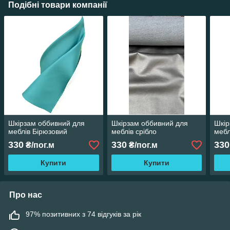
Подібні товари компанії
Шкірзам оббивний для
Шкірзам оббивний для
Шкір
меблів Бірюзовий
меблів срібло
мебл
330
330
330
₴/пог.м
₴/пог.м
Купити
Купити
Про нас
97% позитивних з 74 відгуків за рік