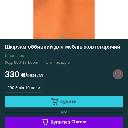
Шкірзам оббивний для меблів жовтогарячий
В наявності
Код: 868-17 boom
Опт і роздріб
330
₴/пог.м
290 ₴
від 10 пог.м
Купити
або
Купити з