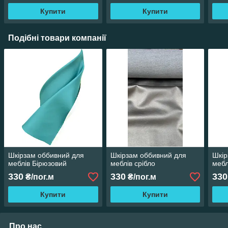
Купити
Купити
Подібні товари компанії
Шкірзам оббивний для
Шкірзам оббивний для
Шкір
меблів Бірюзовий
меблів срібло
мебл
330
330
330
₴/пог.м
₴/пог.м
Купити
Купити
Про нас