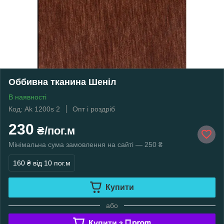
Оббивна тканина Шеніл
В наявності
Код: Ak 1200s 2
Опт і роздріб
230
₴/пог.м
Мінімальна сума замовлення на сайті — 250 ₴
160 ₴
від 10 пог.м
Купити
або
Купити з