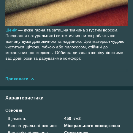
Шеніл
— дуже гарна та затишна тканина з густим ворсом.
Поєднання натуральних і синтетичних ниток роблять цю
тканину дуже довговічною та надійною. Цей матеріал чудово
чиститься щіткою, губкою або пилососом, стійкий до
механічних пошкоджень. Оббивка дивана з шенілу тішитиме
вас довгі роки та даруватиме комфорт.
Приховати
Характеристики
Основні
Щільність
450 г/м2
Вид натуральної тканини
Мінерального походження
Вид хімічної тканини
Синтетична