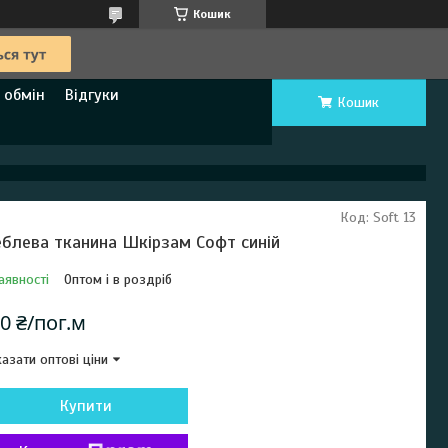
Кошик
 обмін
Відгуки
Кошик
Код:
Soft 13
блева тканина Шкірзам Софт синій
аявності
Оптом і в роздріб
0 ₴/пог.м
азати оптові ціни
Купити