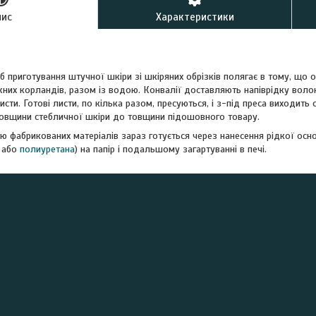
пис
Характеристики
б приготування штучної шкіри зі шкіряних обрізків полягає в тому, що 
их корландів, разом із водою. Конвалії доставляють напіврідку волок
сти. Готові листи, по кілька разом, пресуються, і з-під преса виходить
 товщини стебличної шкіри до товщини підошовного товару.
тю фабрикованих матеріалів зараз готується через нанесення рідкої осн
або
полиуретана
) на папір і подальшому загартуванні в печі.