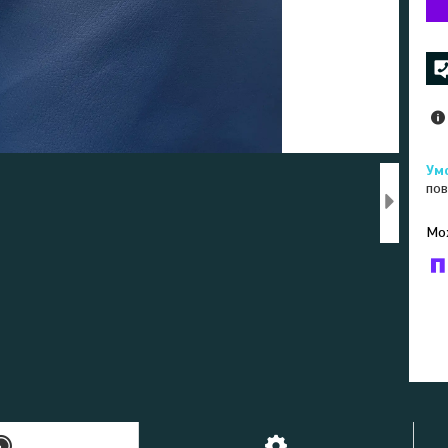
пов
У к
буд