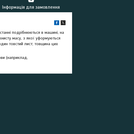
Інформація для замовлення
останні подрібнюються в машині, на
нисту масу, з якої уформуються
 один товстий лист; товщина цих
ови (наприклад,