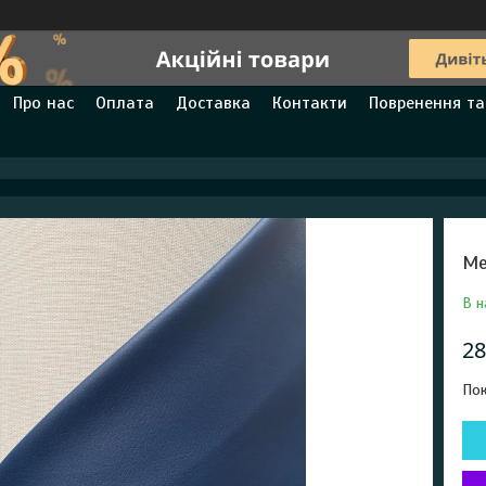
Про нас
Оплата
Доставка
Контакти
Повренення та
Ме
В н
28
Пок