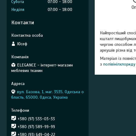
Субота
07:00
18:00
О
Неділя
07:00
18:00
Контакти
Найпростіший спосі
кшталт пищобумажн
Юсеф
чергою способом ли
аркушів різна від
Матеріал із повніс
з
полівінілхлориду
ELEGANCE - інтернет-магазин
меблевих тканин
вул. Базова, 1, маг. 3535, Одеська о
бласть, 65000, Одеса, Україна
+380 (97) 533-03-33
+380 (97) 589-99-99
+380 (93) 649-04-22