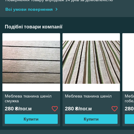
Всі умови повернення
Подібні товари компанії
Меблева тканина шеніл
Меблева тканина шеніл
Мебл
смужка
гобе
280
280
280
₴/пог.м
₴/пог.м
Купити
Купити