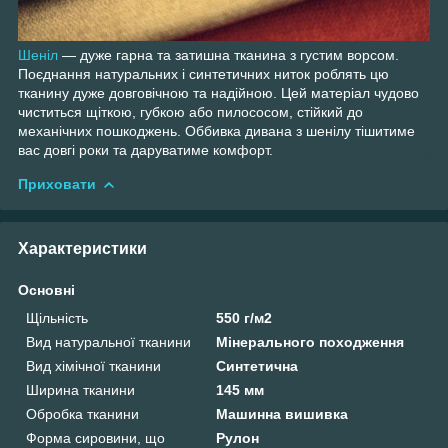
Шеніл
— дуже гарна та затишна тканина з густим ворсом.
Поєднання натуральних і синтетичних ниток роблять цю
тканину дуже довговічною та надійною. Цей матеріал чудово
чиститься щіткою, губкою або пилососом, стійкий до
механічних пошкоджень. Оббивка дивана з шенілу тішитиме
вас довгі роки та даруватиме комфорт.
Приховати
Характеристики
Основні
Щільність
550 г/м2
Вид натуральної тканини
Мінерального походження
Вид хімічної тканини
Синтетична
Ширина тканини
145 мм
Обробка тканини
Машинна вишивка
Форма сировини, що
Рулон