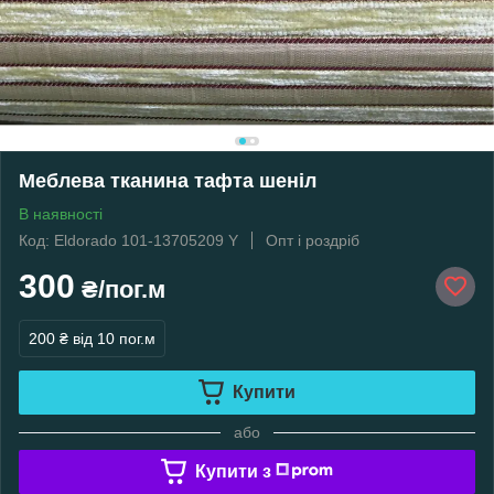
Меблева тканина тафта шеніл
В наявності
Код: Eldorado 101-13705209 Y
Опт і роздріб
300
₴/пог.м
200 ₴
від 10 пог.м
Купити
або
Купити з