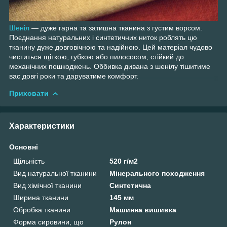
Шеніл
— дуже гарна та затишна тканина з густим ворсом.
Поєднання натуральних і синтетичних ниток роблять цю
тканину дуже довговічною та надійною. Цей матеріал чудово
чиститься щіткою, губкою або пилососом, стійкий до
механічних пошкоджень. Оббивка дивана з шенілу тішитиме
вас довгі роки та даруватиме комфорт.
Приховати
Характеристики
Основні
Щільність
520 г/м2
Вид натуральної тканини
Мінерального походження
Вид хімічної тканини
Синтетична
Ширина тканини
145 мм
Обробка тканини
Машинна вишивка
Форма сировини, що
Рулон