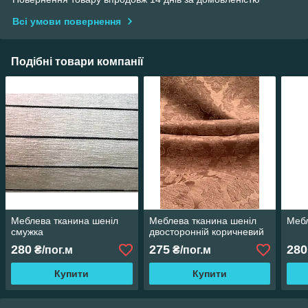
Всі умови повернення
Подібні товари компанії
Меблева тканина шеніл
Меблева тканина шеніл
Мебл
смужка
двосторонній коричневий
280
275
280
₴/пог.м
₴/пог.м
Купити
Купити