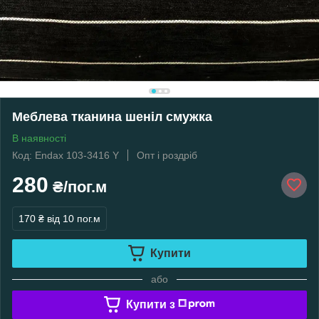
Меблева тканина шеніл смужка
В наявності
Код: Endax 103-3416 Y
Опт і роздріб
280
₴/пог.м
170 ₴
від 10 пог.м
Купити
або
Купити з