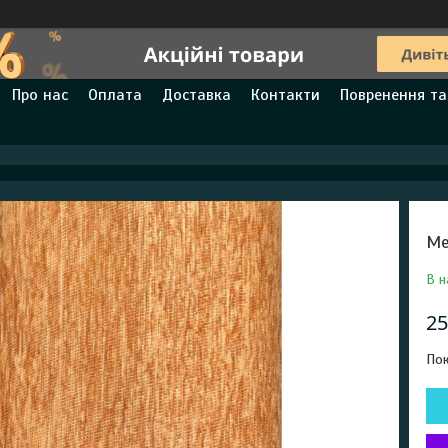
Про нас
Оплата
Доставка
Контакти
Повренення та
Ме
В н
25
Пок