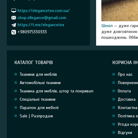
https://elegancetex.com.ua/
shop.ellegance@gmail.com
https://t.me/elegancetex
Шеніл
— дуже гарна
дуже довговічною 
+380975330333
пошкоджень. Оббив
КАТАЛОГ ТОВАРІВ
КОРИСНА І
Тканини для меблів
Про нас
Автомобільні тканини
Поверненн
Тканина для меблів, штор та покривал
Оплата
Спеціальні тканини
Доставка
Паралон для мебелі
Контактна
Sale | Разпродаж
Політика к
Угода кор
Відгуки