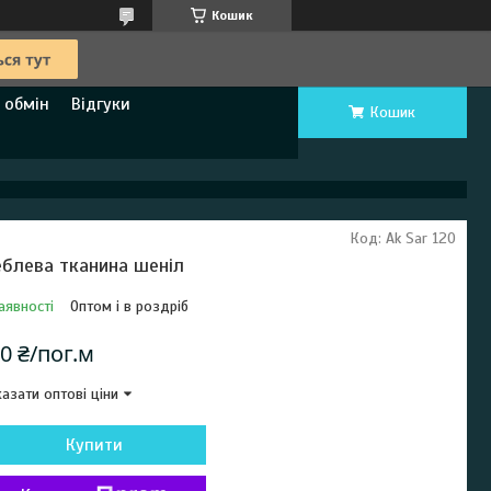
Кошик
 обмін
Відгуки
Кошик
Код:
Ak Sar 120
блева тканина шеніл
аявності
Оптом і в роздріб
0 ₴/пог.м
азати оптові ціни
Купити