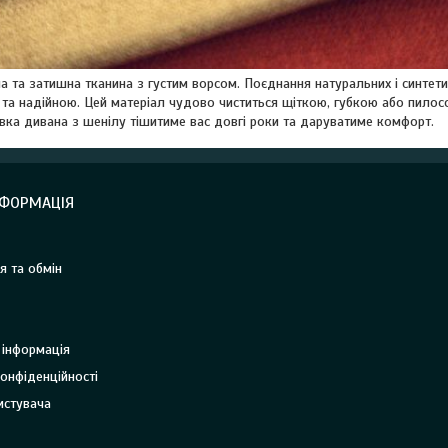
 та затишна тканина з густим ворсом. Поєднання натуральних і синтет
та надійною. Цей матеріал чудово чиститься щіткою, губкою або пилосо
ка дивана з шенілу тішитиме вас довгі роки та даруватиме комфорт.
НФОРМАЦІЯ
я та обмін
 інформація
онфіденційності
истувача