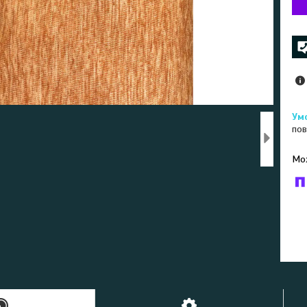
пов
У к
буд