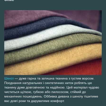
Шеніл
— дуже гарна та затишна тканина з густим ворсом.
Поєднання натуральних і синтетичних ниток роблять цю
тканину дуже довговічною та надійною. Цей матеріал чудово
чиститься щіткою, губкою або пилососом, стійкий до
механічних пошкоджень. Оббивка дивана з шенілу тішитиме
вас довгі роки та даруватиме комфорт.