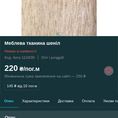
Меблева тканина шеніл
Немає в наявності
Код: Azra 111M30
Опт і роздріб
220
₴/пог.м
Мінімальна сума замовлення на сайті — 250 ₴
145 ₴
від 10 пог.м
Опис
Характеристики
Доставка
Оплата
Умови п
Опис