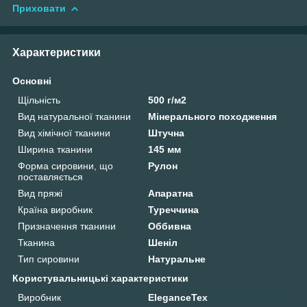
Приховати
Характеристики
Основні
Щільність
500 г/м2
Вид натуральної тканини
Мінерального походження
Вид хімічної тканини
Штучна
Ширина тканини
145 мм
Форма сировини, що
Рулон
поставляється
Вид пряжі
Апаратна
Країна виробник
Туреччина
Призначення тканини
Оббивна
Тканина
Шеніл
Тип сировини
Натуральне
Користувальницькі характеристики
Виробник
EleganceTex