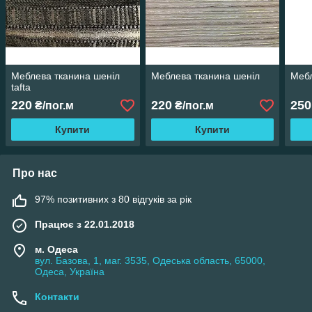
Меблева тканина шеніл
Меблева тканина шеніл
Мебл
tafta
220
220
250
₴/пог.м
₴/пог.м
Купити
Купити
Про нас
97% позитивних з 80 відгуків за рік
Працює з 22.01.2018
м. Одеса
вул. Базова, 1, маг. 3535, Одеська область, 65000,
Одеса, Україна
Контакти