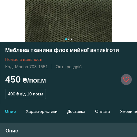
Меблева тканина флок мийної антикіготи
Немає в наявності
Код: Marisa 703-1551
Опт і роздріб
450
₴/пог.м
400 ₴
від 10 пог.м
Опис
Характеристики
Доставка
Оплата
Умови п
Опис