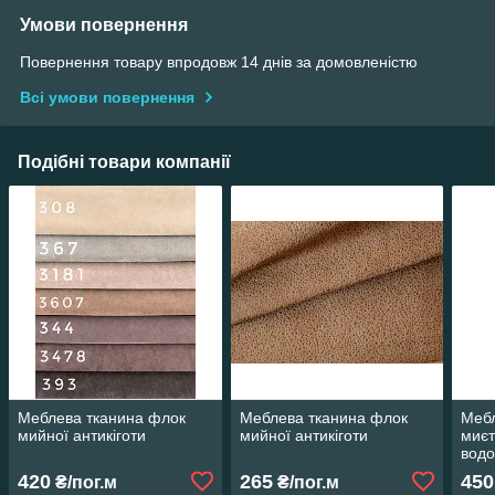
Умови повернення
Повернення товару впродовж 14 днів за домовленістю
Всі умови повернення
Подібні товари компанії
Меблева тканина флок
Меблева тканина флок
Мебл
мийної антикіготи
мийної антикіготи
миєт
водо
420
265
450
₴/пог.м
₴/пог.м