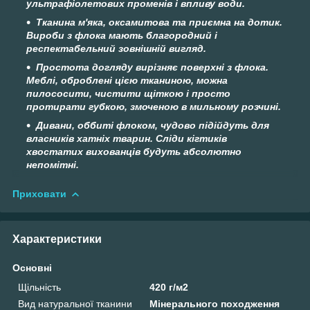
ультрафіолетових променів і впливу води.
Тканина м'яка, оксамитова та приємна на дотик.
Вироби з флока мають благородний і
респектабельний зовнішній вигляд.
Простота догляду вирізняє поверхні з флока.
Меблі, оброблені цією тканиною, можна
пилососити, чистити щіткою і просто
протирати губкою, змоченою в мильному розчині.
Дивани, оббиті флоком, чудово підійдуть для
власників хатніх тварин. Сліди кігтиків
хвостатих вихованців будуть абсолютно
непомітні.
Приховати
Характеристики
Основні
Щільність
420 г/м2
Вид натуральної тканини
Мінерального походження