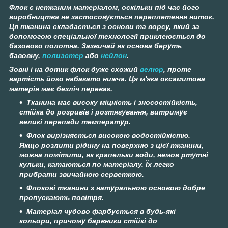
Флок є нетканим матеріалом, оскільки під час його
виробництва не застосовується переплетення ниток.
Ця тканина складається з основи та ворсу, який за
допомогою спеціальної технології приклеюється до
базового полотна. Зазвичай як основа беруть
бавовну,
полиэстер
або
нейлон
.
Зовні і на дотик флок дуже схожий
велюр
, проте
вартість його набагато нижча. Ця м'яка оксамитова
матерія має безліч переваг.
Тканина має високу міцність і зносостійкість,
стійка до розривів і розтягування, витримує
великі перепади температур.
Флок вирізняється високою водостійкістю.
Якщо розлити рідину на поверхню з цієї тканини,
можна помітити, як крапельки води, немов ртутні
кульки, катаються по матеріалу. Їх легко
прибрати звичайною серветкою.
Флокові тканини з натуральною основою добре
пропускають повітря.
Матеріал чудово фарбується в будь-які
кольори, причому барвники стійкі до