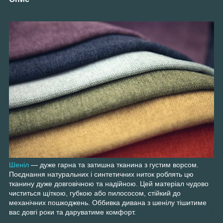
Шеніл
— дуже гарна та затишна тканина з густим ворсом.
Поєднання натуральних і синтетичних ниток роблять цю
тканину дуже довговічною та надійною. Цей матеріал чудово
чиститься щіткою, губкою або пилососом, стійкий до
механічних пошкоджень. Оббивка дивана з шенілу тішитиме
вас довгі роки та даруватиме комфорт.