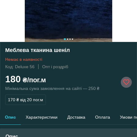
Меблева тканина шеніл
Немає в наявності
Код: Deluxe 56
Опт і роздріб
180
₴/пог.м
Мінімальна сума замовлення на сайті — 250 ₴
170 ₴
від 20 пог.м
Опис
Характеристики
Доставка
Оплата
Умови п
Опис