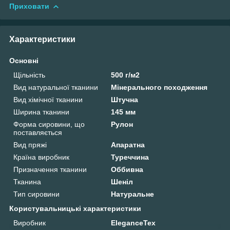
Приховати
Характеристики
Основні
Щільність
500 г/м2
Вид натуральної тканини
Мінерального походження
Вид хімічної тканини
Штучна
Ширина тканини
145 мм
Форма сировини, що
Рулон
поставляється
Вид пряжі
Апаратна
Країна виробник
Туреччина
Призначення тканини
Оббивна
Тканина
Шеніл
Тип сировини
Натуральне
Користувальницькі характеристики
Виробник
EleganceTex