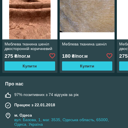
Меблева тканина шеніл
Меблева тканина шеніл
Мебл
двосторонній коричневий
двос
275
180
275
₴/пог.м
₴/пог.м
Купити
Купити
Про нас
97% позитивних з 74 відгуків за рік
Працює з 22.01.2018
м. Одеса
вул. Базова, 1, маг. 3535, Одеська область, 65000,
Одеса, Україна