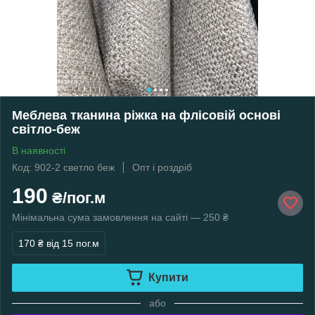
Меблева тканина ріжка на флісовій основі
світло-беж
В наявності
Код: 902-2 светло беж
Опт і роздріб
190
₴/пог.м
Мінімальна сума замовлення на сайті — 250 ₴
170 ₴
від 15 пог.м
Купити
або