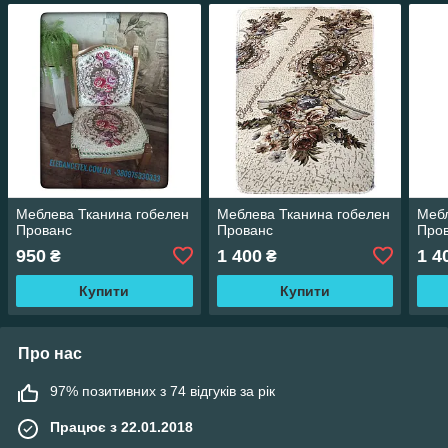
Меблева Тканина гобелен
Меблева Тканина гобелен
Мебл
Прованс
Прованс
Про
950
1 400
1 4
₴
₴
Купити
Купити
Про нас
97% позитивних з 74 відгуків за рік
Працює з 22.01.2018