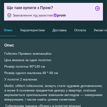
Що таке купити з Пром?
Замовлення під захистом
Опис
Характеристики
Доставка
Оплата
Умови п
Опис
Гобелен Прованс компаньйон
Ціна вказана за одне полотно.
Розмір полотна 90*140 см
Розмір одного малюнка 48 * 48 см
У полотні 2 малюнки.
Меблі, оббиті гобелоном, можуть стати чудовим доповненням,
а може й основним предметом декору у квартирі, оскільки
вирізняються оригінальним зовнішнім виглядом — химерними
візерунками, і часом навіть цілими сюжетами.
Гобеленова тканина «Родос» в інтер'єрі вітальні