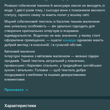
Розкішні гобеленові тканини й аксесуари ніколи не виходять із
моди. І двісті років тому, і сьогодні вони є показником високого
статусу, гарного смаку та мають попит у всьому світі.
Міцний гобеленовий текстиль із багатим тканим малюнком
має унікальну особливість — він ідеально підходить для
створення оригінальних інтер'єрів із яскравою
індивідуальністю. Водночас не має значення, у якому стилі
оформлене приміщення, — ошатні
жакарди
однаково мають
добрий вигляд і в класичній, і в сучасній обставі.
Квітковий малюнок
Інтер'єрні тканини з квітковим малюнком — визнані лідери
продажів. Такий текстиль актуальний у класичних,
прованських і баркових спальнях, у традиційних англійських
кухнях і вітальнях. Головне — щоб текстиль добре
поєднувався з меблями та іншими декоративними
елементами.
Приховати
Характеристики