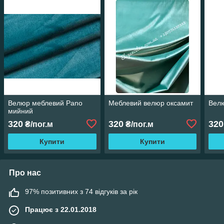
Велюр меблевий Pano
Меблевий велюр оксамит
Вел
мийний
320
320
320
₴/пог.м
₴/пог.м
Купити
Купити
Про нас
97% позитивних з 74 відгуків за рік
Працює з 22.01.2018