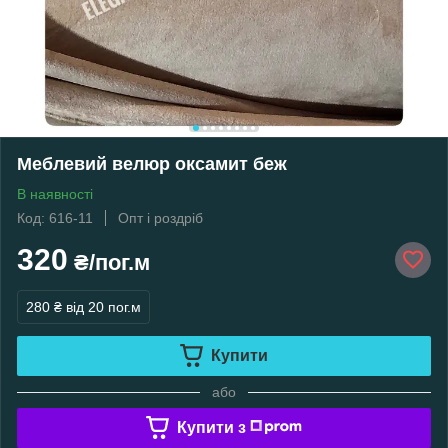
Меблевий велюр оксамит беж
В наявності
Код: 616-11
Опт і роздріб
320
₴/пог.м
280 ₴
від 20 пог.м
Купити
або
Купити з