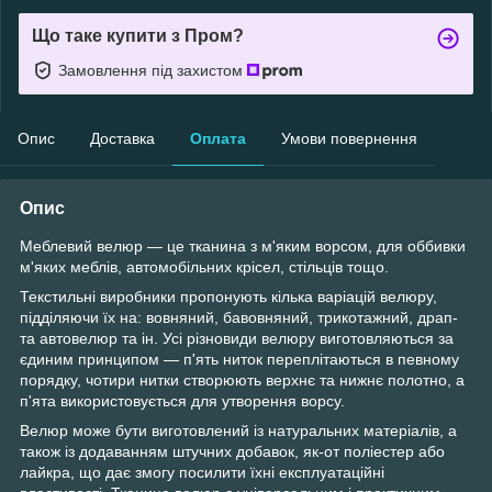
Що таке купити з Пром?
Замовлення під захистом
Опис
Доставка
Оплата
Умови повернення
Опис
Меблевий велюр — це тканина з м'яким ворсом, для оббивки
м'яких меблів, автомобільних крісел, стільців тощо.
Текстильні виробники пропонують кілька варіацій велюру,
підділяючи їх на: вовняний, бавовняний, трикотажний, драп-
та автовелюр та ін. Усі різновиди велюру виготовляються за
єдиним принципом — п'ять ниток переплітаються в певному
порядку, чотири нитки створюють верхнє та нижнє полотно, а
п'ята використовується для утворення ворсу.
Велюр може бути виготовлений із натуральних матеріалів, а
також із додаванням штучних добавок, як-от поліестер або
лайкра, що дає змогу посилити їхні експлуатаційні