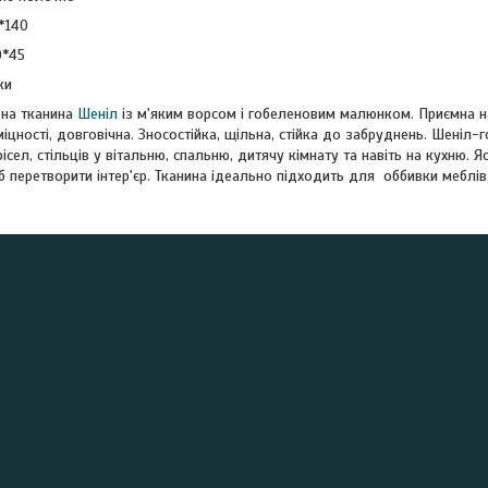
*140
0*45
ки
вна тканина
Шеніл
із м'яким ворсом і гобеленовим малюнком. Приємна н
іцності, довговічна. Зносостійка, щільна, стійка до забруднень. Шеніл
рісел, стільців у вітальню, спальню, дитячу кімнату та навіть на кухню
б перетворити інтер'єр. Тканина ідеально підходить для оббивки меблі