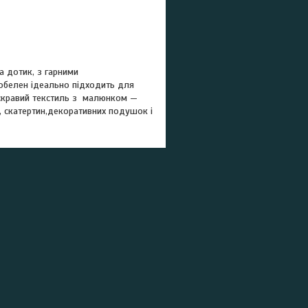
а дотик, з гарними
-гобелен ідеально підходить для
. Яскравий текстиль з малюнком —
в, скатертин,декоративних подушок і