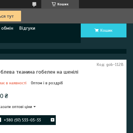
Кошик
 обмін
Відгуки
Кошик
Код:
gob-112B
блева тканина гобелен на шенілі
ає в наявності
Оптом і в роздріб
0 ₴
азати оптові ціни
+380 (97) 533-03-33