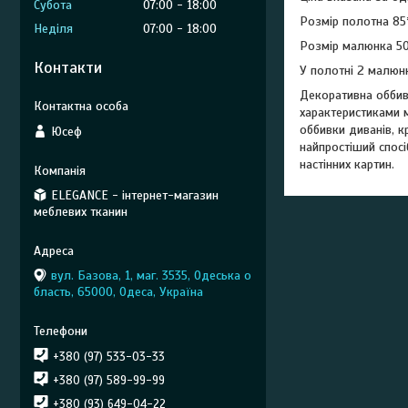
Субота
07:00
18:00
Розмір полотна 85
Неділя
07:00
18:00
Розмір малюнка 5
Контакти
У полотні 2 малюн
Декоративна обби
характеристиками м
оббивки диванів, к
Юсеф
найпростіший спосі
настінних картин.
ELEGANCE - інтернет-магазин
меблевих тканин
вул. Базова, 1, маг. 3535, Одеська о
бласть, 65000, Одеса, Україна
+380 (97) 533-03-33
+380 (97) 589-99-99
+380 (93) 649-04-22