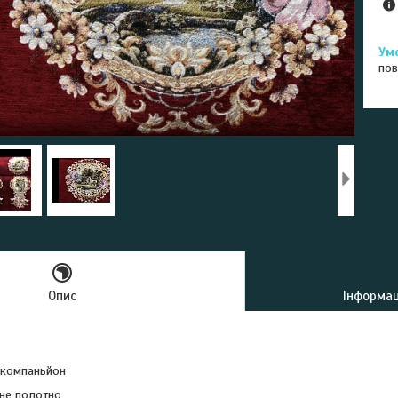
пов
Опис
Інформац
і компаньйон
дне полотно