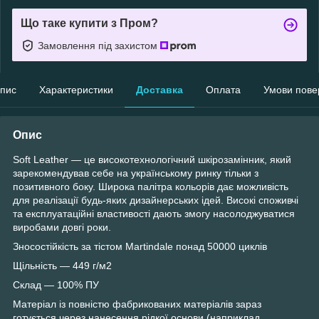
Що таке купити з Пром?
Замовлення під захистом
пис
Характеристики
Доставка
Оплата
Умови пове
Опис
Soft Leather — це високотехнологічний шкірозамінник, який
зарекомендував себе на українському ринку тільки з
позитивного боку. Широка палітра кольорів дає можливість
для реалізації будь-яких дизайнерських ідей. Високі споживчі
та експлуатаційні властивості дають змогу насолоджуватися
виробами довгі роки.
Зносостійкість за тістом Martindale понад 50000 циклів
Щільність — 449 г/м2
Склад — 100% ПУ
Матеріал із повністю фабрикованих матеріалів зараз
готується через нанесення рідкої основи (наприклад,