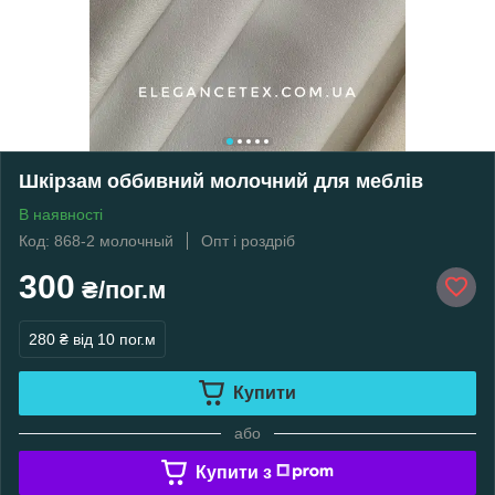
Шкірзам оббивний молочний для меблів
В наявності
Код: 868-2 молочный
Опт і роздріб
300
₴/пог.м
280 ₴
від 10 пог.м
Купити
або
Купити з