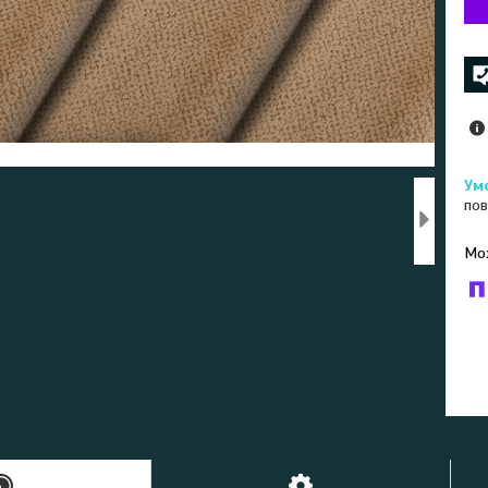
пов
У к
буд