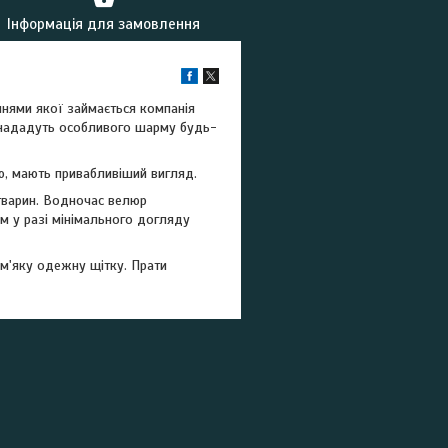
Інформація для замовлення
ннями якої займається компанія
я нададуть особливого шарму будь-
ною, мають привабливіший вигляд.
 тварин. Водночас велюр
ам у разі мінімального догляду
м'яку одежну щітку. Прати