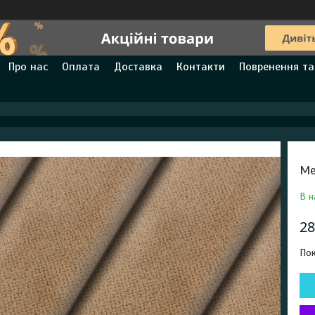
Про нас
Оплата
Доставка
Контакти
Повренення та
Ме
В н
28
Пок