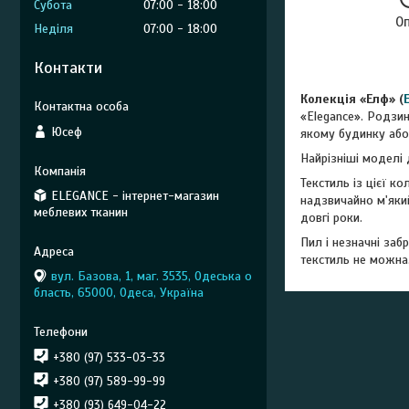
Субота
07:00
18:00
О
Неділя
07:00
18:00
Контакти
Колекція «Елф» (
E
«Elegance». Родзин
Юсеф
якому будинку або 
Найрізніші моделі 
Текстиль із цієї ко
ELEGANCE - інтернет-магазин
надзвичайно м'який
меблевих тканин
довгі роки.
Пил і незначні за
текстиль не можна
вул. Базова, 1, маг. 3535, Одеська о
бласть, 65000, Одеса, Україна
+380 (97) 533-03-33
+380 (97) 589-99-99
+380 (93) 649-04-22