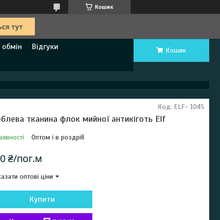
Кошик
 обмін
Відгуки
Кошик
Код:
ELF- 1045
блева тканина флок мийної антикіготь Elf
аявності
Оптом і в роздріб
0 ₴/пог.м
азати оптові ціни
Купити