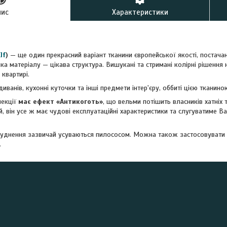
пис
Характеристики
lf
)
— ще один прекрасний варіант тканини європейської якості, постача
ка матеріалу — цікава структура. Вишукані та стримані колірні рішенн
квартирі.
диванів, кухонні куточки та інші предмети інтер'єру, оббиті цією ткани
лекції
має ефект «Антикоготь»
, що вельми потішить власників хатніх
, він усе ж має чудові експлуатаційні характеристики та слугуватиме В
бруднення зазвичай усуваються пилососом. Можна також застосовувати 
.