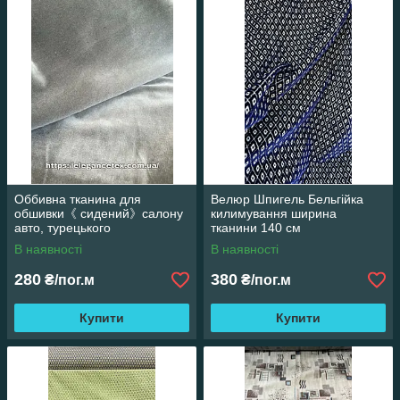
Оббивна тканина для
Велюр Шпигель Бельгійка
обшивки《 сидений》салону
килимування ширина
авто, турецького
тканини 140 см
виробництва.
В наявності
В наявності
280
380
₴/пог.м
₴/пог.м
Купити
Купити