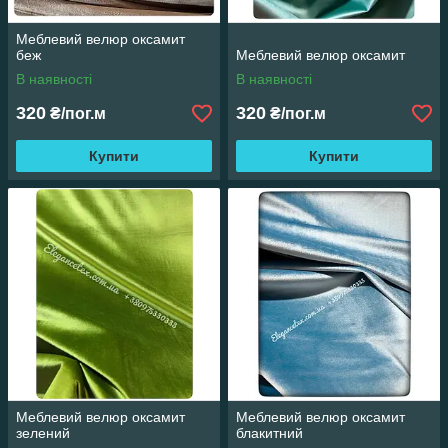
Меблевий велюр оксамит
беж
Меблевий велюр оксамит
В наявності
В наявності
320
320
₴/пог.м
₴/пог.м
Купити
Купити
Меблевий велюр оксамит
Меблевий велюр оксамит
зелений
блакитний