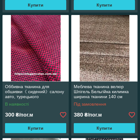
Купити
Купити
Оббивна тканина для
Меблева тканина велюр
обшивки《 сидений》салону
Шпігель Бельгійка килимка
авто, турецького
ширина тканини 140 см
виробництва.
В наявності
Під замовлення
300
380
₴/пог.м
₴/пог.м
Купити
Купити