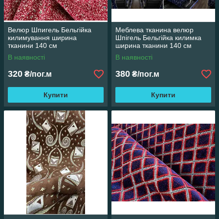
Велюр Шпигель Бельгійка
Меблева тканина велюр
килимування ширина
Шпігель Бельгійка килимка
тканини 140 см
ширина тканини 140 см
В наявності
В наявності
320
380
₴/пог.м
₴/пог.м
Купити
Купити