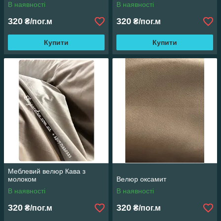
В наявності
В наявності
320
320
₴/пог.м
₴/пог.м
Купити
Купити
Меблевий велюр Кава з
молоком
Велюр оксамит
В наявності
В наявності
320
320
₴/пог.м
₴/пог.м