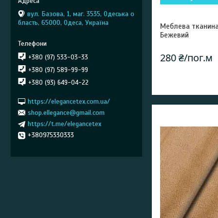
вул. Базова, 1, маг. 3535, Одеська о
бласть, 65000, Одеса, Україна
Меблева тканина
Бежевий
280 ₴/пог.м
+380 (97) 533-03-33
+380 (97) 589-99-99
+380 (93) 649-04-22
https://elegancetex.com.ua/
shop.ellegance@gmail.com
https://t.me/elegancetex
+380975330333