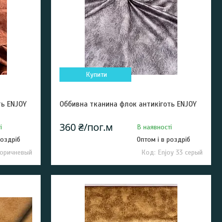
Купити
ть ENJOY
Оббивна тканина флок антикіготь ENJOY
360 ₴/пог.м
і
В наявності
роздріб
Оптом і в роздріб
коричневый
Enjoy 33 серый