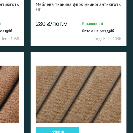
нтикіготь
Меблева тканина флок мийної антикіготь
Elf
280 ₴/пог.м
і
В наявності
роздріб
Оптом і в роздріб
 Jeri- 1059
ELF- 1036
Купити