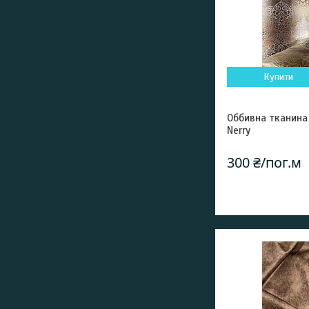
Купити
Оббивна тканина
Nerry
300 ₴/пог.м