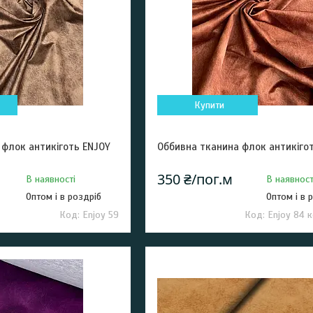
Купити
 флок антикіготь ENJOY
Оббивна тканина флок антикіго
350 ₴/пог.м
В наявності
В наявност
Оптом і в роздріб
Оптом і в 
Enjoy 59
Enjoy 84 