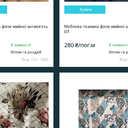
Купити
 флок мийної антикіготь
Меблева тканина флок мийної а
Elf
280 ₴/пог.м
В наявності
В наявност
Оптом і в роздріб
Оптом і в 
ELF- 1041