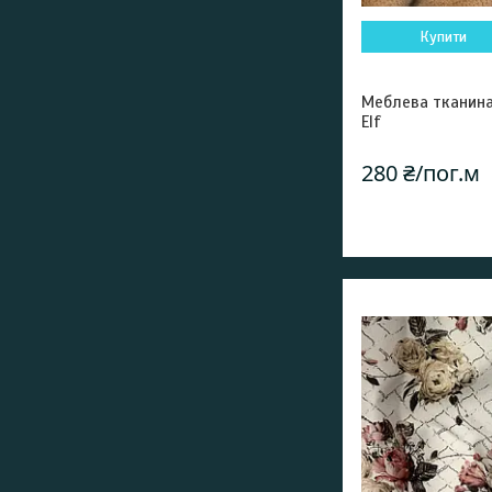
Купити
Меблева тканина
Elf
280 ₴/пог.м