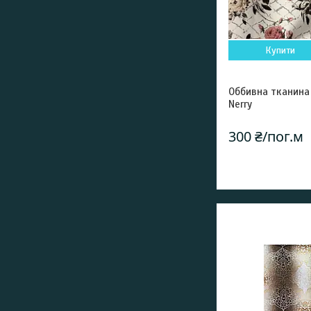
Купити
Оббивна тканина
Nerry
300 ₴/пог.м