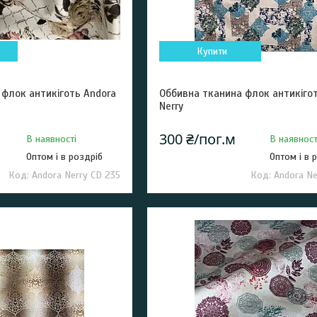
Купити
 флок антикіготь Andora
Оббивна тканина флок антикіго
Nerry
300 ₴/пог.м
В наявності
В наявност
Оптом і в роздріб
Оптом і в 
Andora Nerry CD 235
Andora Ne