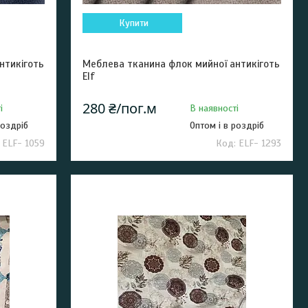
Купити
нтикіготь
Меблева тканина флок мийної антикіготь
Elf
280 ₴/пог.м
і
В наявності
роздріб
Оптом і в роздріб
ELF- 1059
ELF- 1293