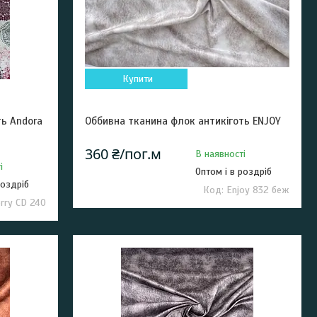
Купити
ть Andora
Оббивна тканина флок антикіготь ENJOY
360 ₴/пог.м
В наявності
і
Оптом і в роздріб
роздріб
Enjoy 832 беж
rry CD 240