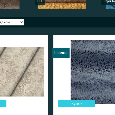
ELF
Enjoi N
Новинка
Купити