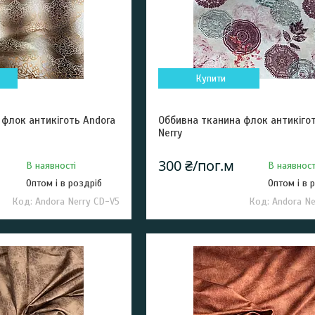
Купити
 флок антикіготь Andora
Оббивна тканина флок антикіго
Nerry
300 ₴/пог.м
В наявності
В наявност
Оптом і в роздріб
Оптом і в 
Andora Nerry CD-V5
Andora Ne