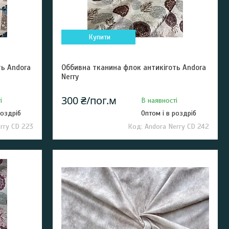
Купити
ть Andora
Оббивна тканина флок антикіготь Andora
Nerry
300 ₴/пог.м
і
В наявності
роздріб
Оптом і в роздріб
rry CD 223
Andora Nerry CD 242