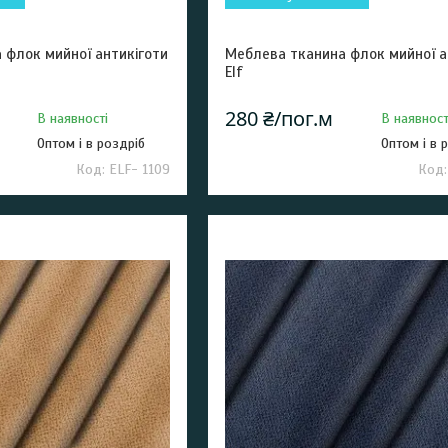
 флок мийної антикіготи
Меблева тканина флок мийної а
Elf
280 ₴/пог.м
В наявності
В наявност
Оптом і в роздріб
Оптом і в 
ELF- 1109