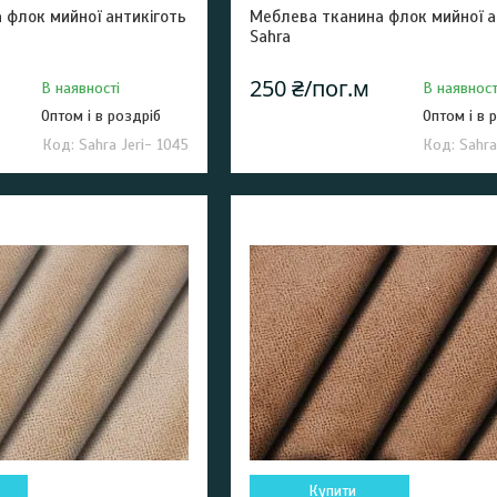
 флок мийної антикіготь
Меблева тканина флок мийної а
Sahra
250 ₴/пог.м
В наявності
В наявност
Оптом і в роздріб
Оптом і в 
Sahra Jeri- 1045
Sahra
Купити