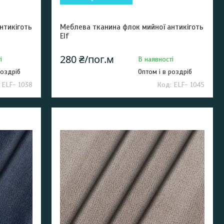
нтикіготь
Меблева тканина флок мийної антикіготь
Elf
280 ₴/пог.м
і
В наявності
роздріб
Оптом і в роздріб
ELF- 1038
ELF- 1045