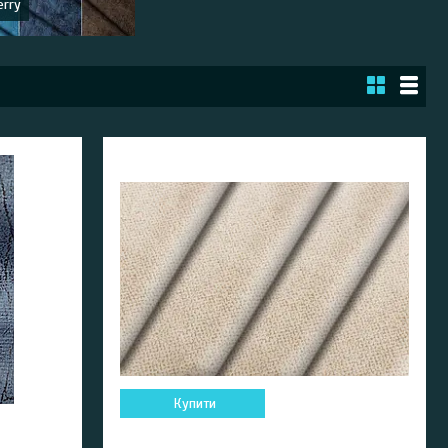
erry
Купити